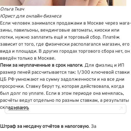
Ольга Ткач
Юрист для онлайн-бизнеса
Если человек занимался продажами в Москве через ма­га­
зины, па­ви­льоны, вендинговые ав­то­ма­ты, киоски или
лотки, нужно заплатить ещё и торговый сбор. Платёж
зависит от того, где физически располагался магазин, его
вида и площади. В других городах торгового сбора нет, он
введён только в Москве.
Пени за неуплаченные в срок налоги
. Для физлиц и ИП
размер пеней рассчитывается так: 1/300 ключевой ставки
ЦБ РФ умножают на сумму задолженности и на все дни
просрочки. Ставку берут ту, которая действовала, когда
был долг по уплате. Если в этом периоде она менялась,
расчёты ведут отдельно по разным ставкам, а результаты
складывают.
Ст. 75 НК РФ
Штраф за несдачу отчётов в налоговую
. За