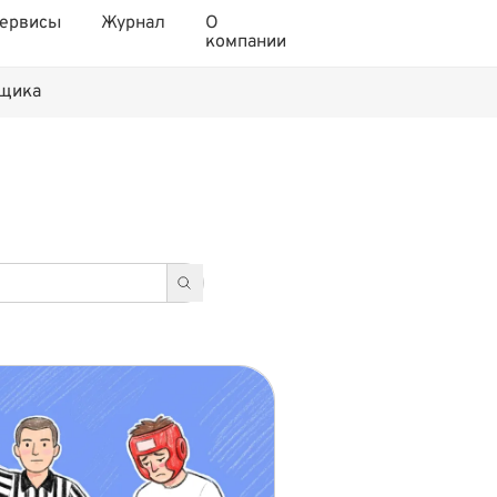
ервисы
Журнал
О
компании
нщика