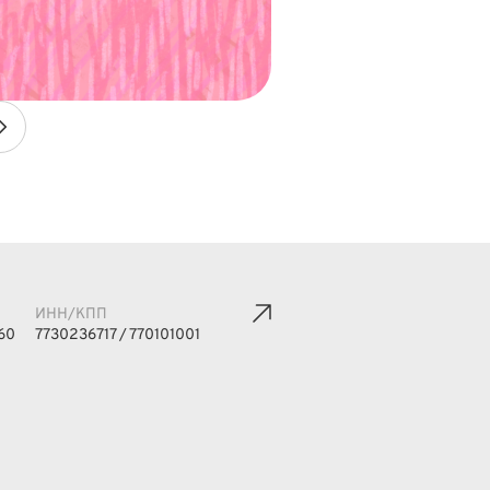
ИНН/КПП
60
7730236717 / 770101001