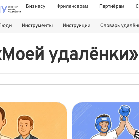
Бизнесу
Фрилансерам
Партнёрам
С
Люди
Инструменты
Инструкции
Словарь удалё
«Моей удалёнки»