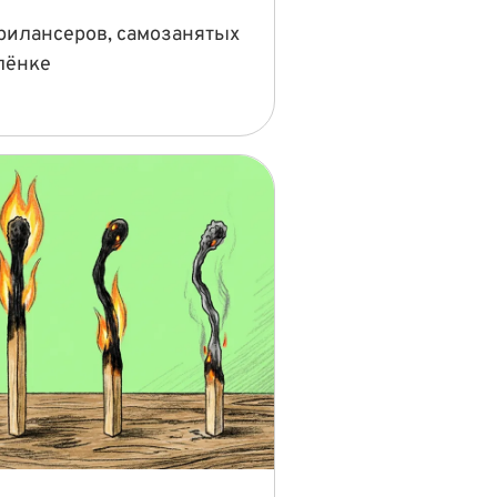
рилансеров, самозанятых
лёнке