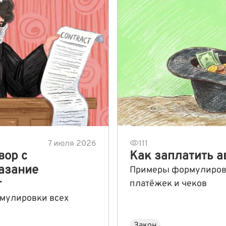
7 июля 2026
111
вор с
Как заплатить а
азание
Примеры формулирово
г
платёжек и чеков
рмулировки всех
Закон