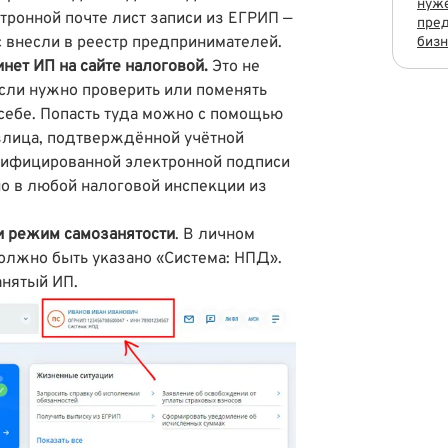
нуж
тронной почте лист записи из ЕГРИП —
пре
с внесли в реестр предпринимателей.
бизн
инет ИП
на сайте налоговой.
Это не
если нужно проверить или поменять
себе. Попасть туда можно с помощью
излица, подтверждённой учётной
алифицированной электронной подписи
тно в любой налоговой инспекции
из
ли режим самозанятости
. В личном
лжно быть указано «Система: НПД».
анятый ИП.