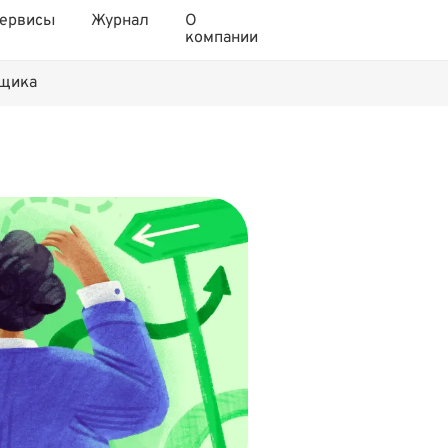
ервисы
Журнал
О
компании
нщика