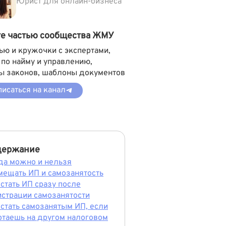
Юрист для онлайн-бизнеса
те частью сообщества ЖМУ
ью и кружочки с экспертами,
 по найму и управлению,
ы законов, шаблоны документов
исаться на канал
держание
да можно и нельзя
мещать ИП и самозанятость
 стать ИП сразу после
истрации самозанятости
 стать самозанятым ИП, если
отаешь на другом налоговом