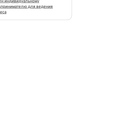
ен индивидуальному
дпринимателю для ведения
еса