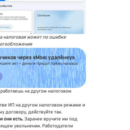
да налоговая может по ошибке
логообложения
азчиков через «Мою удалёнку»
ишите акт — деньги придут прямо на вашу
 работаешь на другом налоговом
стве ИП на другом налоговом режиме и
у договору, действуйте так.
и они есть.
Заранее вручите им под
оящем увольнении. Работодатели