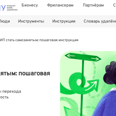
Бизнесу
Фрилансерам
Партнёрам
С
Люди
Инструменты
Инструкции
Словарь удалё
 ИП стать самозанятым: пошаговая инструкция
нятым: пошаговая
ы перехода
ость