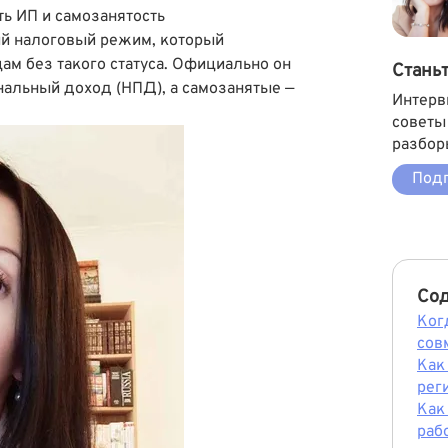
ь ИП и самозанятость
ый налоговый режим, который
м без такого статуса. Официально он
Стань
нальный доход (НПД), а самозанятые —
Интерв
советы
разбор
Подп
Со
Ког
сов
Как
рег
Как
раб