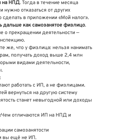
и на НПД
. Тогда в течение месяца
и нужно отказаться от других
о сделать в приложении «Мой налог».
ть дальше как самозанятое физлицо
.
ие о прекращении деятельности —
инспекцию.
те же, что у физлица: нельзя нанимать
рам, получать доход выше 2,4 млн
оторыми видами деятельности,
ы.
:
ают работать с ИП, а не физлицами.
й вернуться на другую систему
ятость станет невыгодной или доходы
«Чем отличаются ИП на НПД и
трации самозанятости
и вы ещё не ИП.