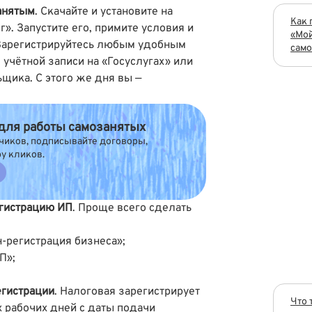
занятым
. Скачайте и установите на
Как 
. Запустите его, примите условия и
«Мой
 Зарегистрируйтесь любым удобным
само
 учётной записи на «Госуслугах» или
щика. С этого же дня вы —
 для работы самозанятых
чиков, подписывайте договоры,
ру кликов.
егистрацию ИП
. Проще всего сделать
н-регистрация бизнеса»
;
ИП»
;
егистрации
. Налоговая зарегистрирует
Что 
х рабочих дней с даты подачи