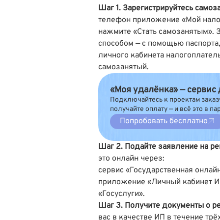
Шаг 1. Зарегистрируйтесь само
телефон приложение «Мой налог»
нажмите «Стать самозанятым».
способом — с помощью паспорта,
личного кабинета налогоплатель
самозанятый.
«Моя удалёнка» — сервис
Подключайтесь к проектам заказ
получайте оплату — и всё это в па
Попробовать бесплатно
Шаг 2. Подайте заявление на р
это онлайн через:
сервис
«Государственная онлай
приложение
«Личный кабинет 
«Госуслуги»
.
Шаг 3. Получите документы о р
вас в качестве ИП в течение трё