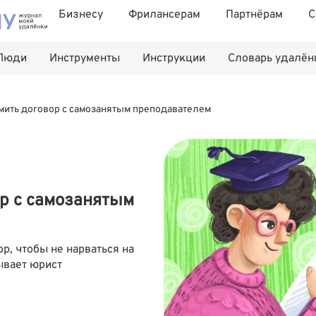
Бизнесу
Фрилансерам
Партнёрам
С
Люди
Инструменты
Инструкции
Словарь удалё
мить договор с самозанятым преподавателем
р с самозанятым
р, чтобы не нарваться на
ывает юрист