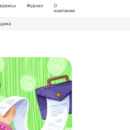
ервисы
Журнал
О
компании
нщика