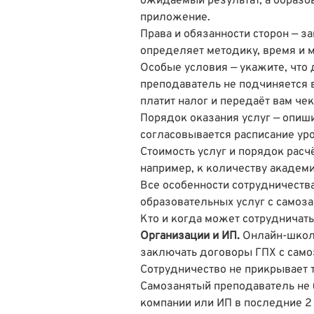
ожидаемый результат, а образо
приложение.
Права и обязанности сторон — з
определяет методику, время и м
Особые условия — укажите, что 
преподаватель не подчиняется 
платит налог и передаёт вам че
Порядок оказания услуг — опиши
согласовывается расписание уро
Стоимость услуг и порядок расчё
например, к количеству академи
Все особенности сотрудничеств
образовательных услуг с самоза
Кто и когда может сотрудничат
Организации и ИП.
Онлайн-школы
заключать договоры ГПХ с само
Сотрудничество не прикрывает
Самозанятый преподаватель не
компании или ИП в последние 2 