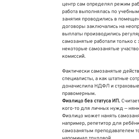
центр сам определял режим раб
работа выполнялась по учебным
занятия проводились в помещен
договоры заключались на неоп
выплаты производились регуля
самозанятые работали только с 
некоторые самозанятые участво
комиссий.
Фактически самозанятые действ
специалисты, а как штатные сот
доначислила НДФЛ и страховые 
правомерным.
Физлицо без статуса ИП.
Считает
кого-то для личных нужд — няню
Физлицо может нанять самозаня
например, репетитор для ребёнк
самозанятым преподавателем то
напоминал трудовой.