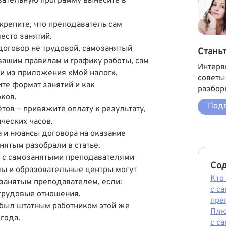
вательную программу вынесите в
акрепите, что преподаватель сам
есто занятий.
договор не трудовой, самозанятый
Стань
вашим правилам и графику работы, сам
Интерв
ки из приложения «Мой налог».
советы
те формат занятий и как
разбор
ков.
Подп
тов — привяжите оплату к результату,
ческих часов.
а и нюансы договора на оказание
нятым разобрали в статье.
ь с самозанятыми преподавателями
Со
 и образовательные центры могут
Кто
занятым преподавателем, если:
с с
 трудовые отношения.
пре
 был штатным работником этой же
Плю
года.
с с