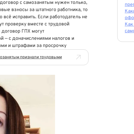
 договор с самозанятым нужен только,
пре
овые взносы за штатного работника, то
Как
 всё исправить. Если работодатель не
офо
ут проверку вместе с трудовой
Как
сам
 договор ГПХ могут
й — с доначислениями налогов и
ями и штрафами за просрочку
амозанятым признали трудовыми