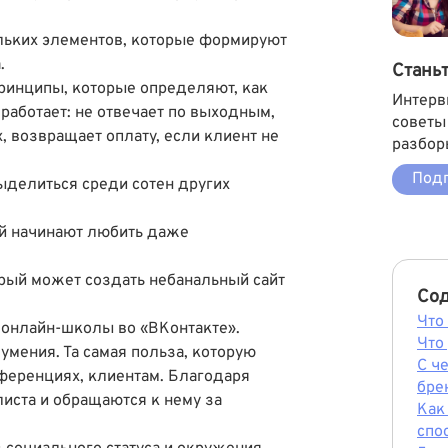
льких элементов, которые формируют
.
Стань
ринципы, которые определяют, как
Интерв
 работает: не отвечает по выходным,
советы
 возвращает оплату, если клиент не
разбор
Подп
ыделиться среди сотен других
ий начинают любить даже
орый может создать небанальный сайт
Со
Что
т онлайн-школы во «ВКонтакте».
Что
 умения. Та самая польза, которую
С ч
нференциях, клиентам. Благодаря
бре
иста и обращаются к нему за
Как
спо