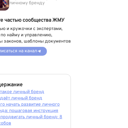
личному бренду
те частью сообщества ЖМУ
ью и кружочки с экспертами,
 по найму и управлению,
ы законов, шаблоны документов
исаться на канал
держание
 такое личный бренд
 даёт личный бренд
его начать развитие личного
нда: пошаговая инструкция
 продвигать личный бренд: 8
собов