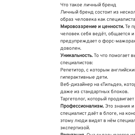
Что такое личный бренд
Личный бренд состоит из неско
образ человека как специалиста
Мировоззрение и ценности.
Те п
человек себя ведёт, общается и
предупреждает о форс-мажорах,
доволен.
Уникальность.
То что помогает в
специалистов:
Репетитор, с которым английск
гиперактивные дети.
Веб-дизайнер на «Тильде», кот
даже из стандартных блоков.
Таргетолог, который продвигае
Профессионализм.
Это знания и
специалист даёт в блоге, на ко
этому люди видят в нём специал
экспертизой.