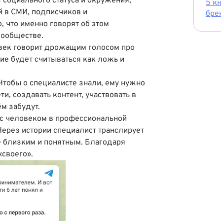
 социального статуса и окружения,
5 к
й в СМИ, подписчиков и
бре
, что именно говорят об этом
сообществе.
век говорит дрожащим голосом про
вие будет считываться как ложь и
тобы о специалисте знали, ему нужно
ти, создавать контент, участвовать в
ём забудут.
т с человеком в профессиональной
 Через истории специалист транслирует
е близким и понятным. Благодаря
«своего».