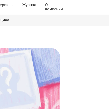
ервисы
Журнал
О
компании
нщика