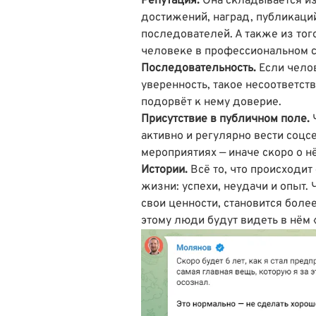
Репутация.
Она складывается из
достижений, наград, публикаци
последователей. А также из того
человеке в профессиональном 
Последовательность.
Если чело
уверенность, такое несоответст
подорвёт к нему доверие.
Присутствие в публичном поле.
Ч
активно и регулярно вести соцсе
мероприятиях — иначе скоро о н
Истории.
Всё то, что происходи
жизни: успехи, неудачи и опыт.
свои ценности, становится боле
этому люди будут видеть в нём 