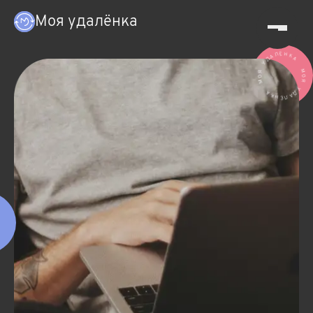
Моя удалёнка
А
Д
Л
Ё
У
Н
К
Я
А
О
М
М
А
О
К
Я
Н
У
Ё
Д
Л
А