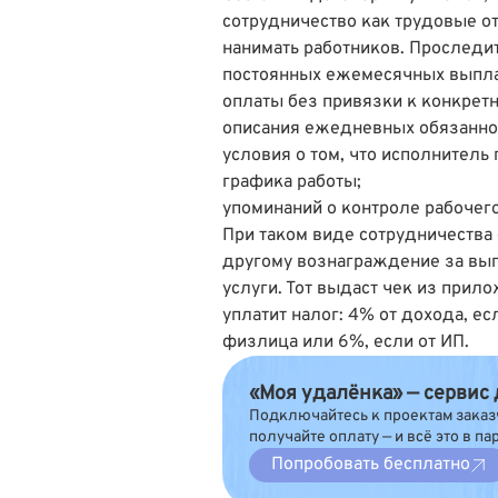
сотрудничество как трудовые о
нанимать работников. Проследи
постоянных ежемесячных выпла
оплаты без привязки к конкретн
описания ежедневных обязаннос
условия о том, что исполнитель
графика работы;
упоминаний о контроле рабочег
При таком виде сотрудничества
другому вознаграждение за вы
услуги. Тот выдаст чек из прило
уплатит налог: 4% от дохода, ес
физлица или 6%, если от ИП.
«Моя удалёнка» — сервис
Подключайтесь к проектам заказ
получайте оплату — и всё это в па
Попробовать бесплатно