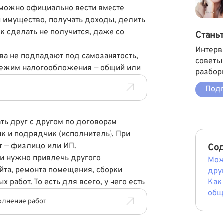
 можно официально вести вместе
и имущество, получать доходы, делить
ак сделать не получится, даже со
Стань
Интерв
ва не подпадают под самозанятость,
советы
 режим налогообложения — общий или
разбор
Подп
ь друг с другом по договорам
ик и подрядчик (исполнитель). При
ет — физлицо или ИП.
Со
ли нужно привлечь другого
Мож
йта, ремонта помещения, сборки
дру
 работ. То есть для всего, у чего есть
Как
общ
олнение работ