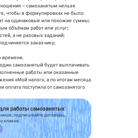
тношения — самозанятым нельзя
те, чтобы в формулировках не было:
т на одинаковые или похожие суммы;
ым объёмам работ или услуг;
тей, а не разовых заданий;
 подчиняется заказчику;
о времени.
 один самозанятый будет выплачивать
полненные работы или оказанные
жения «Мой налог», а по итогам месяца
ли оплата поступила от самозанятого
 для работы самозанятых
чиков, подписывайте договоры,
ру кликов.