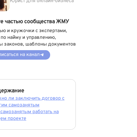
Юрист для онлайн-бизнеса
те частью сообщества ЖМУ
ью и кружочки с экспертами,
 по найму и управлению,
ы законов, шаблоны документов
исаться на канал
держание
но ли заключить договор с
гим самозанятым
 самозанятым работать на
ем проекте