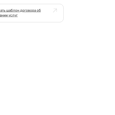
ать шаблон договора об
ании услуг