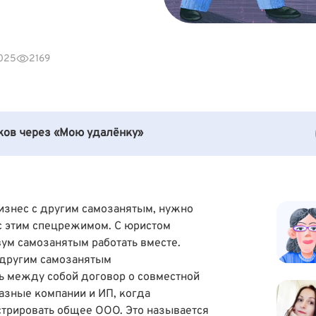
025
2169
иков через «Мою удалёнку»
бизнес с другим самозанятым, нужно
 с этим спецрежимом. С юристом
вум самозанятым работать вместе.
 другим самозанятым
ь между собой договор о совместной
азные компании и ИП, когда
стрировать общее ООО. Это называется