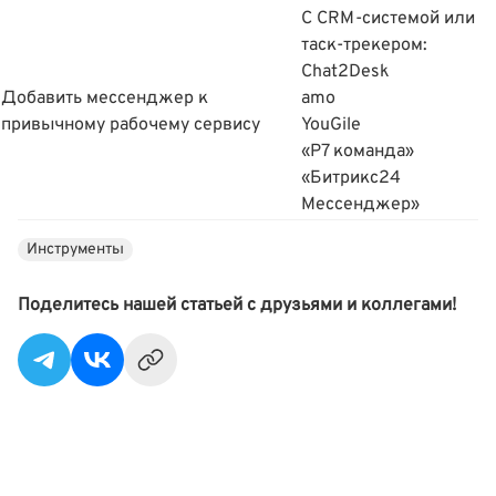
С CRM-системой или
таск-трекером:
Chat2Desk
Добавить мессенджер к
amo
привычному рабочему сервису
YouGile
«Р7 команда»
«Битрикс24
Мессенджер»
Инструменты
Поделитесь нашей статьей с друзьями и коллегами!