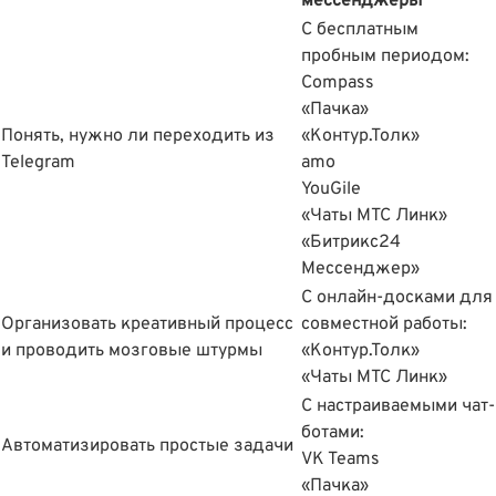
мессенджеры
С бесплатным
пробным периодом:
Compass
«Пачка»
Понять, нужно ли переходить из
«Контур.Толк»
Telegram
amo
YouGile
«Чаты МТС Линк»
«Битрикс24
Мессенджер»
С онлайн-досками для
Организовать креативный процесс
совместной работы:
и проводить мозговые штурмы
«Контур.Толк»
«Чаты МТС Линк»
С настраиваемыми чат-
ботами:
Автоматизировать простые задачи
VK Teams
«Пачка»