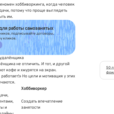
феномен хоббиворкинга, когда человек
дачи, потому что проще выглядеть
ыть им.
 для работы самозанятых
чиков, подписывайте договоры,
ру кликов.
 удалёнщика
ёнщика не отличить. И тот, и другой
50 л
ют кофе и хмурятся на экран.
фри
аботает!» Но цели и мотивация у этих
ичаются.
Хоббиворкер
ачи,
ентами,
Создать впечатление
ты и
занятости
длайны