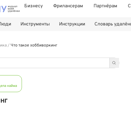
Бизнесу
Фрилансерам
Партнёрам
С
Люди
Инструменты
Инструкции
Словарь удалё
ика
/
Что такое хоббиворкинг
дела найма
инг