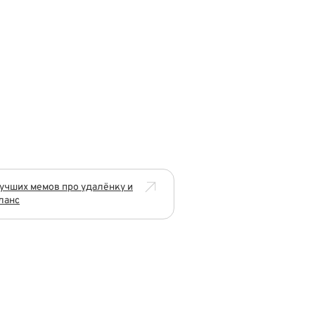
учших мемов про удалёнку и
ланс