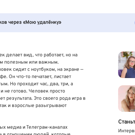
иков через «Мою удалёнку»
к делает вид, что работает, но на
ем полезным или важным.
овек сидит с ноутбуком, на экране —
е. Он что-то печатает, листает
м. Но проходит час, два, три, а
 и не готово. Человек просто
ет результата. Это своего рода игра в
, так и взрослые разыгрывают
Стань
ых медиа и Телеграм-каналах
Интерв
» в отношении людей, которые