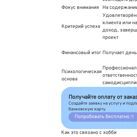
Фокус внимания
На содержани
Удовлетворён
клиента или на
Критерий успеха
доход, завер
проект
Финансовый итог
Получает день
Профессионал
Психологическая
ответственност
основа
самодисципли
Получайте оплату от зак
Создайте заявку на услугу и подп
банковскую карту.
Попробовать бесплатно
Как это связано с хобби