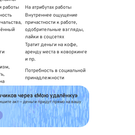
и работы
На атрибутах работы
ность
Внутреннее ощущение
чальства,
причастности к работе,
шённый
одобрительные взгляды,
лайки в соцсетях
Тратит деньги на кофе,
ги
аренду места в коворкинге
и пр.
изм,
Потребность в социальной
ь,
принадлежности
на
азчиков через «Мою удалёнку»
ишите акт — деньги придут прямо на вашу