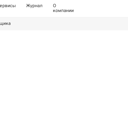
ервисы
Журнал
О
компании
нщика