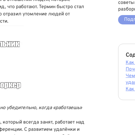
советы
д, что работают. Термин быстро стал
разбор
то отразил утомление людей от
Подп
сти.
Со
Как
Поч
Чем
уда
Как
но убедительно, когда «работаешь»
 который всегда занят, работает над
нференции. С развитием удалëнки и