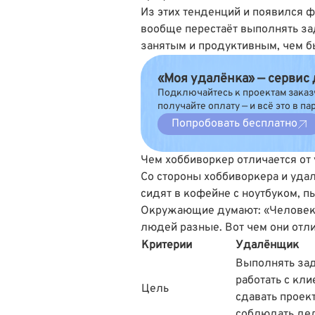
Из этих тенденций и появился 
вообще перестаёт выполнять за
занятым и продуктивным, чем б
«Моя удалёнка» — сервис
Подключайтесь к проектам заказ
получайте оплату — и всё это в па
Попробовать бесплатно
Чем хоббиворкер отличается от
Со стороны хоббиворкера и удал
сидят в кофейне с ноутбуком, пь
Окружающие думают: «Человек р
людей разные. Вот чем они отл
Критерии
Удалëнщик
Выполнять зад
работать с кли
Цель
сдавать проек
соблюдать де