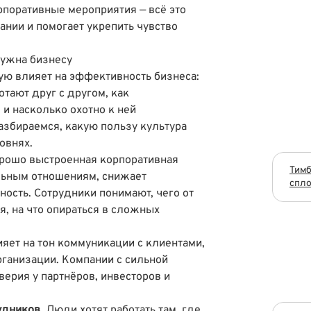
рпоративные мероприятия — всё это
нии и помогает укрепить чувство
нужна бизнесу
ую влияет на эффективность бизнеса:
отают друг с другом, как
и насколько охотно к ней
збираемся, какую пользу культура
овнях.
рошо выстроенная корпоративная
Тимб
льным отношениям, снижает
спло
ость. Сотрудники понимают, чего от
я, на что опираться в сложных
яет на тон коммуникации с клиентами,
рганизации. Компании с сильной
ерия у партнёров, инвесторов и
удников.
Люди хотят работать там, где