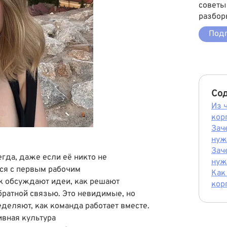
советы
разбор
Подп
Со
Из 
кор
Зач
нуж
Зач
егда, даже если её никто не
нуж
ся с первым рабочим
Как
к обсуждают идеи, как решают
кор
братной связью. Это невидимые, но
деляют, как команда работает вместе.
ивная культура