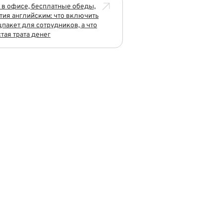
 в офисе, бесплатные обеды,
тия английским: что включить
цпакет для сотрудников, а что
стая трата денег