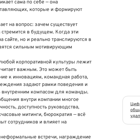
икает сама по себе — она
ставляющих, которые и формируют
ает на вопрос: зачем существует
 стремится в будущем. Когда эти
а сайте, но и реально транслируются в
новятся сильным мотивирующим
любой корпоративной культуры лежит
 считает важным. Это может быть
ние к инновациям, командная работа,
убеждения задают рамки поведения и
ь внутренним компасом для команды.
общения внутри компании многое
Циф
чность, доступность руководства,
обща
хчасовые митинги, бюрократия — всё
уда
ыт сотрудников и влияет на
неформальные встречи, награждение