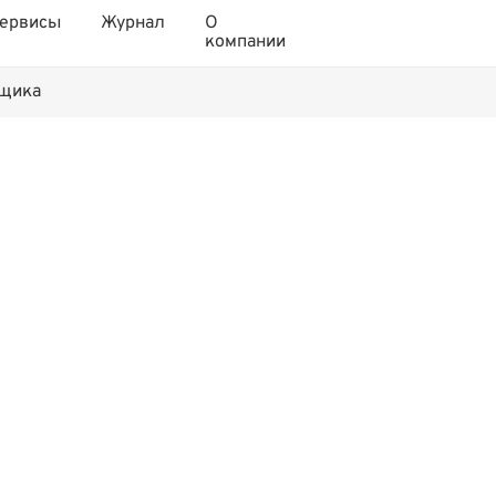
ервисы
Журнал
О
компании
нщика