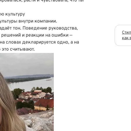
роваться, расти и чувствовать, что ты
ю культуру
ультуры внутри компании.
адаёт тон. Поведение руководства,
Стил
 решений и реакции на ошибки —
как 
на словах декларируется одно, а на
 это считывают.