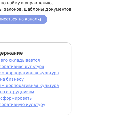
 по найму и управлению,
ы законов, шаблоны документов
исаться на канал
держание
чего складывается
поративная культура
ем корпоративная культура
на бизнесу
ем корпоративная культура
на сотрудникам
 сформировать
поративную культуру