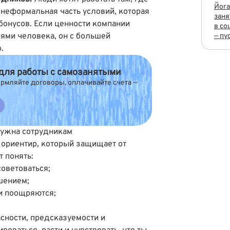
Йога
а неформальная часть условий, которая
заня
бонусов. Если ценности компании
в со
ями человека, он с большей
— пу
.
 для работы с самозанятыми
мляйте договоры, оплачивайте счета —
нужна сотрудникам
 ориентир, который защищает от
 понять:
советоваться;
ушением;
 и поощряются;
сности, предсказуемости и