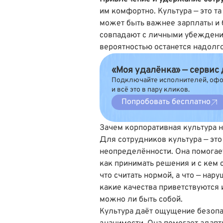
им комфортно. Культура — это т
может быть важнее зарплаты и 
совпадают с личными убеждени
вероятностью останется надолго
«Моя удалёнка» — сервис
Подключайте исполнителей, офор
и всё это в пару кликов.
Попробовать бесплатно
Зачем корпоративная культура 
Для сотрудников культура — это
неопределённости. Она помогает
как принимать решения и с кем 
что считать нормой, а что — нар
какие качества приветствуются
можно ли быть собой.
Культура даёт ощущение безопа