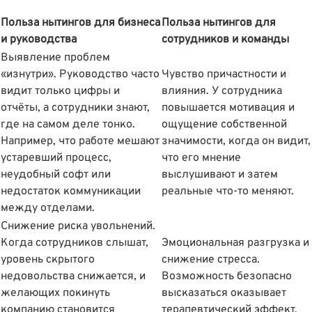
Польза нытингов для бизнеса
Польза нытингов для
и руководства
сотрудников и команды
Выявление проблем
«изнутри». Руководство часто
Чувство причастности и
видит только цифры и
влияния. У сотрудника
отчëты, а сотрудники знают,
повышается мотивация и
где на самом деле тонко.
ощущение собственной
Например, что работе мешают
значимости, когда он видит,
устаревший процесс,
что его мнение
неудобный софт или
выслушивают и затем
недостаток коммуникации
реальные что-то меняют.
между отделами.
Снижение риска увольнений.
Когда сотрудников слышат,
Эмоциональная разгрузка и
уровень скрытого
снижение стресса.
недовольства снижается, и
Возможность безопасно
желающих покинуть
высказаться оказывает
компанию становится
терапевтический эффект.