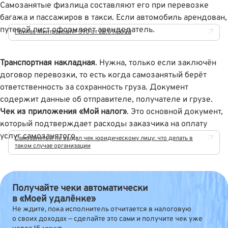
Самозанятые физлица составляют его при перевозке
багажа и пассажиров в такси. Если автомобиль арендован,
путевой лист оформляет арендодатель.
Приказ Минтранса № 390 от 28.09.2022
Транспортная накладная
. Нужна, только если заключён
договор перевозки, то есть когда самозанятый берёт
ответственность за сохранность груза. Документ
содержит данные об отправителе, получателе и грузе.
Чек из приложения «Мой налог»
. Это основной документ,
который подтверждает расходы заказчика на оплату
услуг самозанятого.
Самозанятый не выдал чек юридическому лицу: что делать в
таком случае организации
Получайте чеки автоматически
в «Моей удалёнке»
Не ждите, пока исполнитель отчитается в налоговую
о своих доходах — сделайте это сами и получите чек уже