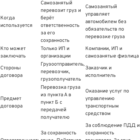
Самозанятый
Самозанятый
перевозит груз и
управляет
Когда
берёт
автомобилем без
используется
ответственность
обязательств по
за его
перевозке груза
сохранность
Кто может
Только ИП и
Компании, ИП и
заключать
организации
самозанятые физлица
Грузоотправитель,
Стороны
Заказчик и
перевозчик,
договора
исполнитель
грузополучатель
Перевозка груза
Оказание услуг по
из пункта А в
Предмет
управлению
пункт Б с
договора
транспортным
передачей
средством
получателю
За соблюдение ПДД и
За сохранность
сохранность