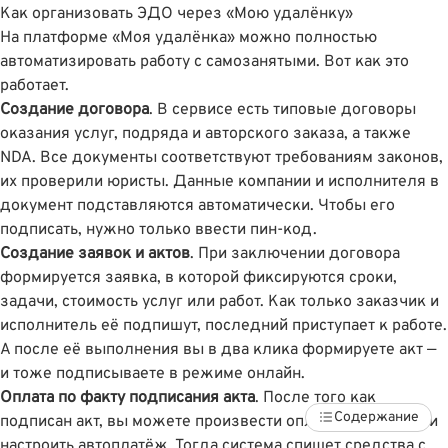
Как организовать ЭДО через «Мою удалёнку»
На платформе «Моя удалёнка» можно полностью
автоматизировать работу с самозанятыми. Вот как это
работает.
Создание договора
. В сервисе есть типовые договоры
оказания услуг, подряда и авторского заказа, а также
NDA. Все документы соответствуют требованиям законов,
их проверили юристы. Данные компании и исполнителя в
документ подставляются автоматически. Чтобы его
подписать, нужно только ввести пин-код.
Создание заявок и актов
. При заключении договора
формируется заявка, в которой фиксируются сроки,
задачи, стоимость услуг или работ. Как только заказчик и
исполнитель её подпишут, последний приступает к работе.
А после её выполнения вы в два клика формируете акт —
и тоже подписываете в режиме онлайн.
Оплата по факту подписания акта
. После того как
Содержание
подписан акт, вы можете произвести оплату вручную или
настроить автоплатëж. Тогда система спишет средства с