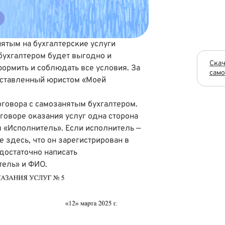
нятым на бухгалтерские услуги
бухгалтером будет выгодно и
Скач
формить и соблюдать все условия. За
само
оставленный юристом «Моей
говора с самозанятым бухгалтером.
оговоре оказания услуг одна сторона
я «Исполнитель». Если исполнитель —
е здесь, что он зарегистрирован в
достаточно написать
ель» и ФИО.