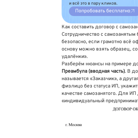
и всё это в пару кликов.
Попробовать бесплатно
Как составить договор с самоза
Сотрудничество с самозанятым 
безопасно, если грамотно всё о
основу можно взять образец, с
удалёнки».
Разберём нюансы на примере до
Преамбула (вводная часть)
. В д
называется «Заказчик», а друга
физлицо без статуса ИП, укажит
качестве самозанятого. Для ИП 
«индивидуальный предпринимат