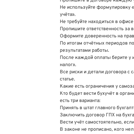
Пропишите в договоре каждую у
Не используйте формулировку «
учёта».
Не требуйте находиться в офисе
Пропишите ответственность за
Оформите доверенность на прав
По итогам отчётных периодов п
результатами работы.
После каждой оплаты берите у 
налог».
Все риски и детали договора с 
статье.
Какие есть ограничения у самоз
Кто будет вести бухучёт в орган
есть три варианта:
Принять в штат главного бухгалт
Заключить договор ГПХ на бухг
Вести учёт самостоятельно, есл
В законе не прописано, кого не