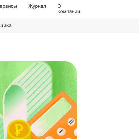
ервисы
Журнал
О
компании
нщика