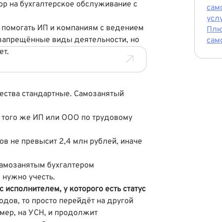
р на бухгалтерское обслуживание с
сам
усл
а помогать ИП и компаниям с ведением
Плю
ь запрещённые виды деятельности, но
сам
ет.
чества стандартные. Самозанятый
у того же ИП или ООО по трудовому
ов не превысит 2,4 млн рублей, иначе
.
самозанятым бухгалтером
 нужно учесть.
 исполнителем, у которого есть статус
одов, то просто перейдёт на другой
мер, на УСН, и продолжит