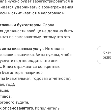
ала нужно будет зарегистрироваться в
придётся удерживать с вознаграждения
осы и отчитываться в налоговую и
 главным бухгалтером
. Слова
ния должности вообще не должно быть
нтах по самозанятому, потому что это
 акты оказанных услуг
. Их можно
Скач
 заявок заказчика. Акты нужны, чтобы
услу
услуг и подтверждать, что они
к. В них отражаются конкретные
 бухгалтера, например:
ы (квартальная, годовая отчётность);
л, год);
ация;
тивов;
огового аудита.
 от самозанятого
. Исполнитель