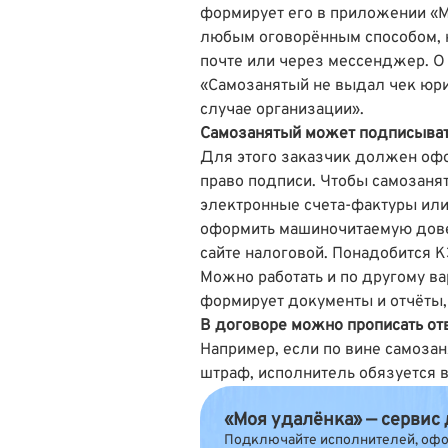
формирует его в приложении «М
любым оговорённым способом, 
почте или через мессенджер. О 
«Самозанятый не выдал чек юри
случае организации»
.
Самозанятый может подписыват
Для этого заказчик должен офо
право подписи. Чтобы самозаня
электронные счета-фактуры или
оформить машиночитаемую дове
сайте налоговой. Понадобится 
Можно работать и по другому ва
формирует документы и отчёты, 
В договоре можно прописать отв
Например, если по вине самоза
штраф, исполнитель обязуется в
«Моя удалёнка» — сервис
Подключайте исполнителей, офор