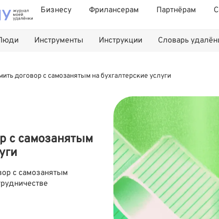
Бизнесу
Фрилансерам
Партнёрам
С
Люди
Инструменты
Инструкции
Словарь удалё
ить договор с самозанятым на бухгалтерские услуги
р с самозанятым
уги
вор с самозанятым
отрудничестве