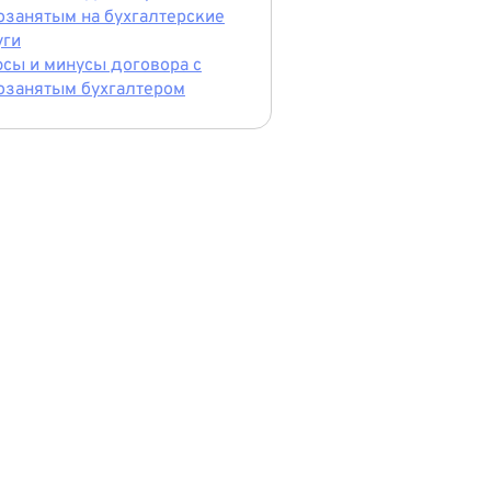
озанятым на бухгалтерские
уги
сы и минусы договора с
озанятым бухгалтером