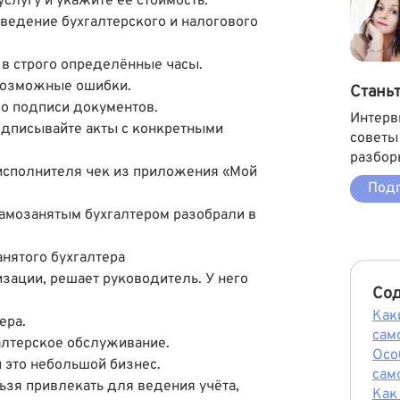
слугу и укажите её стоимость.
ведение бухгалтерского и налогового
 в строго определённые часы.
 возможные ошибки.
Стань
о подписи документов.
Интерв
одписывайте акты с конкретными
советы
разбор
исполнителя чек из приложения «Мой
Подп
самозанятым бухгалтером разобрали в
анятого бухгалтера
изации, решает руководитель. У него
Со
Как
ера.
сам
алтерское обслуживание.
Осо
и это небольшой бизнес.
сам
льзя привлекать для ведения учёта,
Как