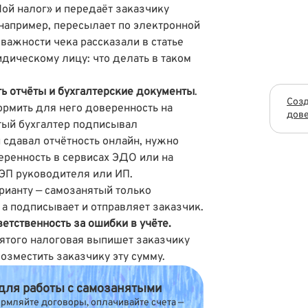
ой налог» и передаёт заказчику
например, пересылает по электронной
важности чека рассказали в статье
дическому лицу: что делать в таком
ь отчёты и бухгалтерские документы
.
Созд
рмить для него доверенность на
дове
тый бухгалтер подписывал
 сдавал отчётность онлайн, нужно
ренность в сервисах ЭДО или на
КЭП руководителя или ИП.
рианту — самозанятый только
а подписывает и отправляет заказчик.
етственность за ошибки в учёте.
нятого налоговая выпишет заказчику
озместить заказчику эту сумму.
 для работы с самозанятыми
мляйте договоры, оплачивайте счета —