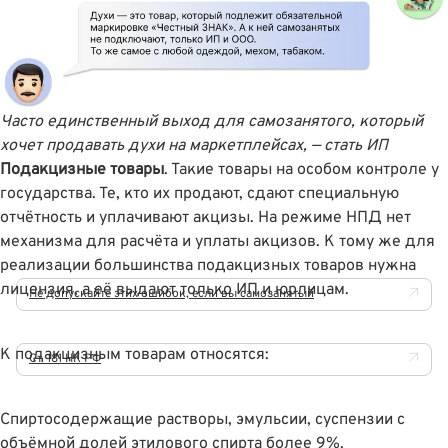
Часто единственный выход для самозанятого, который
хочет продавать духи на маркетплейсах, — стать ИП
Подакцизные товары
. Такие товары на особом контроле у
государства. Те, кто их продают, сдают специальную
отчётность и уплачивают акцизы. На режиме НПД нет
механизма для расчëта и уплаты акцизов. К тому же для
реализации большинства подакцизных товаров нужна
лицензия, а её выдают только ИП и юрлицам.
Не допускайте этих ошибок, если вы самозанятый
К подакцизным товарам относятся:
Ст. 181 НК РФ
Спиртосодержащие растворы, эмульсии, суспензии с
объëмной долей этилового спирта более 9%.