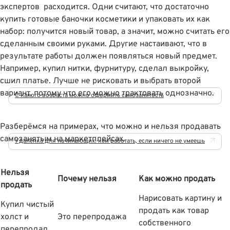
экспертов расходится. Одни считают, что достаточно
купить готовые баночки косметики и упаковать их как
набор: получится новый товар, а значит, можно считать его
сделанным своими руками. Другие настаивают, что в
результате работы должен появляться новый предмет.
Например, купил нитки, фурнитуру, сделал выкройку,
сшил платье. Лучше не рисковать и выбрать второй
вариант, потому что его можно трактовать однозначно.
С какого возраста можно оформить самозанятость
Разберёмся на примерах, что можно и нельзя продавать
самозанятым на маркетплейсах.
Удалёнка для начинающих: кем работать, если ничего не умеешь
Нельзя
Почему нельзя
Как можно продать
продать
Нарисовать картину и
Купил чистый
продать как товар
холст и
Это перепродажа
собственного
перепродал