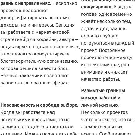
Потеря концентрации и
разных направлениях.
Несколько
фокусировки.
Когда в
проектов позволяют
голове одновременно
диверсифицировать не только
живёт несколько тем,
доходы, но и интересы. Сегодня
задач и дедлайнов,
вы работаете с маркетинговой
сложно глубоко
стратегией для кофейни, завтра —
погружаться в каждый
редактируете подкаст о кошечках,
проект. Постоянное
а послезавтра консультируете
переключение между
благотворительную организацию,
контекстами съедает
которая решила завести блог.
внимание и снижает
Разные заказчики позволяют
качество работы.
развиваться в разных сферах.
Размытые границы
между работой и
Независимость и свобода выбора.
личной жизнью.
Когда вы работаете над
Несколько проектов
несколькими проектами, то не
часто означают, что вы
зависите от одного клиента или
«немного заняты»
компании. Можно позволить себе
всегда. Сообщения от