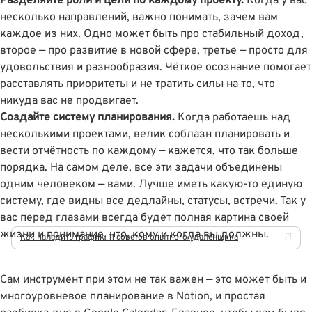
Разделяйте роли и цели по каждому проекту.
Когда у вас
несколько направлений, важно понимать, зачем вам
каждое из них. Одно может быть про стабильный доход,
второе — про развитие в новой сфере, третье — просто для
удовольствия и разнообразия. Чёткое осознание помогает
расставлять приоритеты и не тратить силы на то, что
никуда вас не продвигает.
Создайте систему планирования.
Когда работаешь над
несколькими проектами, велик соблазн планировать и
вести отчётность по каждому — кажется, что так больше
порядка. На самом деле, все эти задачи объединены
одним человеком — вами. Лучше иметь какую-то единую
систему, где видны все дедлайны, статусы, встречи. Так у
вас перед глазами всегда будет полная картина своей
жизни и понимание, что, кому и когда вы должны.
Как наладить график: 11 советов опытного удалёнщика
Сам инструмент при этом не так важен — это может быть и
многоуровневое планирование в Notion, и простая