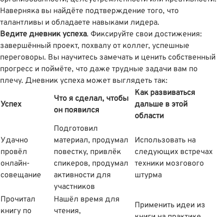
Наверняка вы найдёте подтверждение того, что
талантливы и обладаете навыками лидера.
Ведите дневник успеха
. Фиксируйте свои достижения:
завершëнный проект, похвалу от коллег, успешные
переговоры. Вы научитесь замечать и ценить собственный
прогресс и поймëте, что даже трудные задачи вам по
плечу. Дневник успеха может выглядеть так:
Как развиваться
Что я сделал, чтобы
Успех
дальше в этой
он появился
области
Подготовил
Удачно
материал, продумал
Использовать на
провёл
повестку, привлёк
следующих встречах
онлайн-
спикеров, продумал
техники мозгового
совещание
активности для
штурма
участников
Прочитал
Нашёл время для
Применить идеи из
книгу по
чтения,
книги на практике,