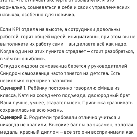
это то, что отличает эксперта от обывателя. И это
нормально, сомневаться в себе и своих управленческих
навыках, особенно для новичка.
Если KPI отдела на высоте, а сотрудники довольны
работой, горят общей идеей, инициативны, при этом вы не
выполняете их работу сами — вы делаете всё как надо.
Когда один из этих пунктов страдает — стоит разобраться,
в чëм вы ошиблись.
Откуда синдром самозванца берётся у руководителей
Синдром самозванца часто тянется из детства. Есть
несколько сценариев развития.
Сценарий 1
. Ребёнку постоянно говорили: «Миша из
класса, Катя из соседнего подъезда, двоюродный брат
Ваня лучше, умнее, старательнее». Привычка сравнивать
сохранилась на всю жизнь.
Сценарий 2
. Родители требовали отлично учиться и
никогда не хвалили. Высокие баллы за экзамен, золотая
медаль, красный диплом — всё это они воспринимали как