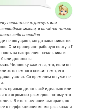
еку попытаться отдохнуть или
еспокойные мысли, и остаётся только
вовать себя спокойно
ди не ощущают, когда заканчивается
ное. Они проверяют рабочую почту в 11
нность за настроение начальника и
е были довольны.
ость
. Человеку кажется, что, если он
ли хоть немного снизит темп, его
даже уволят. Со временем он уже не
и.
ловек привык делать всё идеально или
ся до огромных размеров, потому что
лочь. В итоге человек выгорает, но
бнее о перфекционизме мы
рассказали