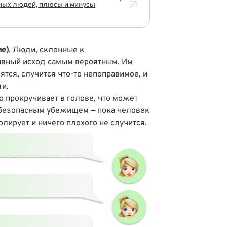
ьных людей, плюсы и минусы
е)
. Люди, склонные к
ивный исход самым вероятным. Им
ятся, случится что-то непоправимое, и
ти.
о прокручивает в голове, что может
я безопасным убежищем — пока человек
ролирует и ничего плохого не случится.