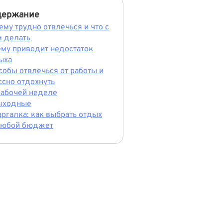
держание
ему трудно отвлечься и что с
м делать
ему приводит недостаток
ыха
собы отвлечься от работы и
ссно отдохнуть
рабочей неделе
ыходные
ргалка: как выбрать отдых
любой бюджет