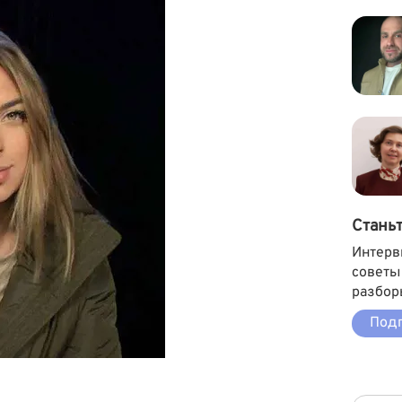
Стань
Интерв
советы
разбор
Подп