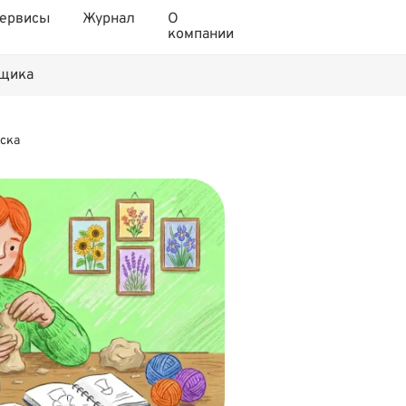
ервисы
Журнал
О
компании
нщика
уска