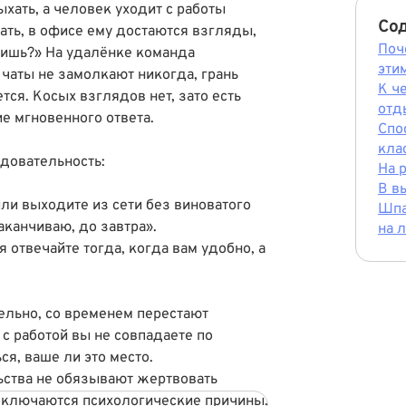
ыхать, а человек уходит с работы
Со
ать, в офисе ему достаются взгляды,
Поч
дишь?» На удалëнке команда
эти
 чаты не замолкают никогда, грань
К ч
ся. Косых взглядов нет, зато есть
отд
е мгновенного ответа.
Спо
кла
едовательность:
На 
В в
или выходите из сети без виноватого
Шпа
заканчиваю, до завтра».
на 
 отвечайте тогда, когда вам удобно, а
ельно, со временем перестают
о с работой вы не совпадаете по
ся, ваше ли это место.
льства не обязывают жертвовать
дключаются психологические причины.