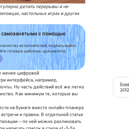
егулярно делать перерывы и не
питомцах, настольных играх и других
с самозанятыми с помощью
оличеству исполнителей, подписывайте
уйте готовые шаблоны документов.
е менее цифровой
три интерфейса, например,
Бум
очты. Но часть действий всё же легко
ЭДО:
нство. Как минимум те, которые вы
ести на бумаге вместо онлайн-планера
встречи и правки. В отдельной статье
итизации
— по ней можно разлиновать
и написать список в стиле «1-3-5».