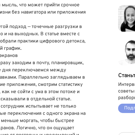
 мысль, что может прийти срочное
изни без навигатора или приложения
гой подход — точечные разгрузки в
о и на выходных. В статье вместе с
собрали практики цифрового детокса,
й график.
экранов
разу заходим в почту, планировщик,
ие дня переключаемся между
Стань
авками. Параллельно заглядываем в
ие приложения, смотрим статистику
Интерв
советы
,
как не сойти с ума в этом потоке и
разбор
ссказывали в отдельной статье.
сотрудник испытывает не только
Подп
ные переключения с одного экрана на
з меньше моргать
, чтобы быстрее
ранов. Логично, что он ощущает