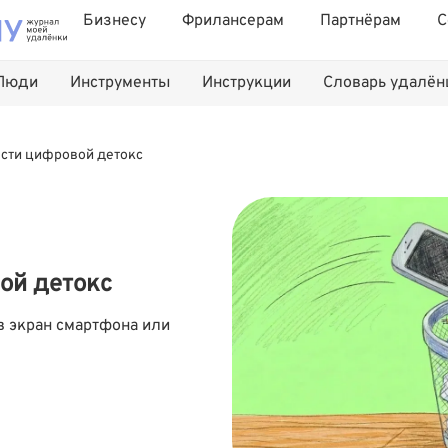
Бизнесу
Фрилансерам
Партнёрам
С
Люди
Инструменты
Инструкции
Словарь удалё
ести цифровой детокс
ой детокс
 в экран смартфона или