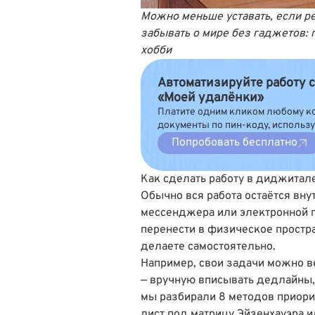
Можно меньше уставать, если р
забывать о мире без гаджетов: 
хобби
Автоматизируйте работу 
«Моей удалёнки»
Платите одним кликом любому к
документы по пин-коду, использ
Попробовать бесплатно
Как сделать работу в диджитал
Обычно вся работа остаётся вну
мессенджера или электронной п
перенести в физическое простра
делаете самостоятельно.
Например, свои задачи можно в
— вручную вписывать дедлайны, 
мы разбирали
8 методов приор
лист под матрицу Эйзенхауэра ил