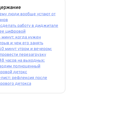
держание
ему люди вообще устают от
анов
 сделать работу в диджитале
ее цифровой
5 минут: когда нужен
ерыв и чем его занять
60 минут утром и вечером:
 провести перезагрузку
48 часов на выходных:
водим полноценный
ровой детокс
-лист: рефлексия после
рового детокса