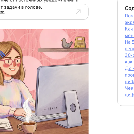
ние от постоянных уведомлений и
т задачи в голове.
Со
ыми
Поч
экр
Как
мен
На 
пер
30-
как
До 
про
циф
Чек
циф