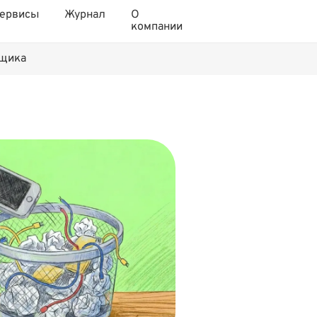
ервисы
Журнал
О
компании
нщика