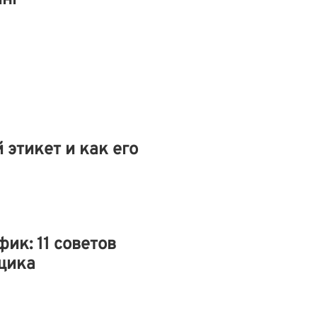
инг
 этикет и как его
ик: 11 советов
щика