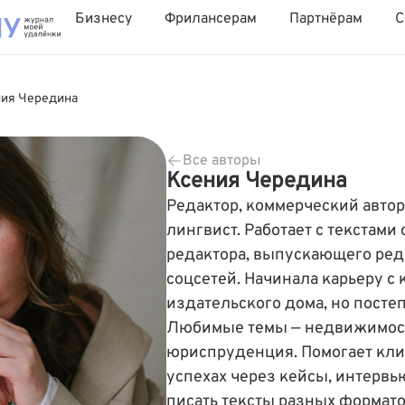
Бизнесу
Фрилансерам
Партнёрам
С
ния Чередина
Все авторы
Ксения Чередина
Редактор, коммерческий автор
лингвист. Работает с текстами 
редактора, выпускающего ред
соцсетей. Начинала карьеру с
издательского дома, но посте
Любимые темы — недвижимость
юриспруденция. Помогает кли
успехах через кейсы, интервью
писать тексты разных формато