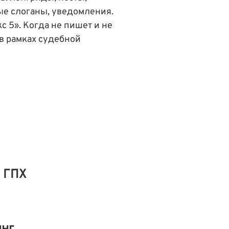
ые слоганы, уведомления.
с 5». Когда не пишет и не
 в рамках судебной
р ГПХ