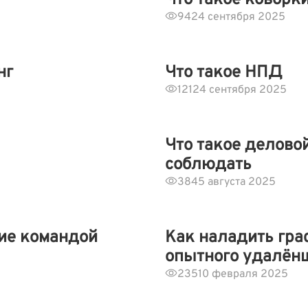
Что такое коворк
94
24 сентября 2025
нг
Что такое НПД
121
24 сентября 2025
Что такое деловой
соблюдать
384
5 августа 2025
ние командой
Как наладить граф
опытного удалён
235
10 февраля 2025