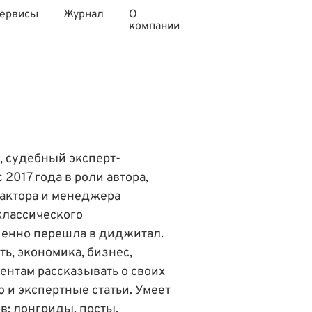
ервисы
Журнал
О
компании
, судебный эксперт-
с 2017 года в роли автора,
актора и менеджера
 классического
пенно перешла в диджитал.
, экономика, бизнес,
ентам рассказывать о своих
 и экспертные статьи. Умеет
в: лонгриды, посты,