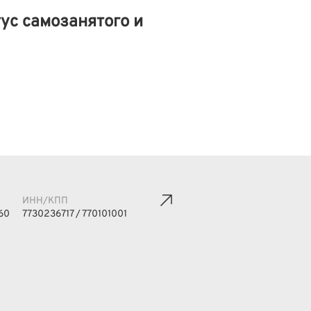
ус самозанятого и
ИНН/КПП
60
7730236717 / 770101001