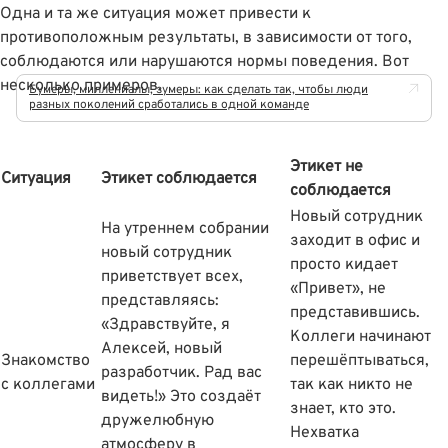
Одна и та же ситуация может привести к
противоположным результаты, в зависимости от того,
соблюдаются или нарушаются нормы поведения. Вот
несколько примеров.
Бумеры, миллениалы, зумеры: как сделать так, чтобы люди
разных поколений сработались в одной команде
Этикет не
Ситуация
Этикет соблюдается
соблюдается
Новый сотрудник
На утреннем собрании
заходит в офис и
новый сотрудник
просто кидает
приветствует всех,
«Привет», не
представляясь:
представившись.
«Здравствуйте, я
Коллеги начинают
Алексей, новый
Знакомство
перешёптываться,
разработчик. Рад вас
с коллегами
так как никто не
видеть!» Это создаёт
знает, кто это.
дружелюбную
Нехватка
атмосферу в