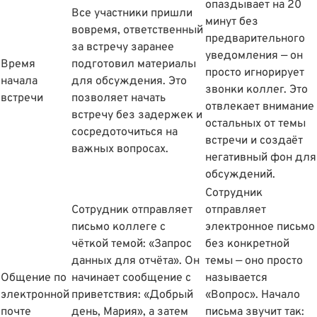
опаздывает на 20
Все участники пришли
минут без
вовремя, ответственный
предварительного
за встречу заранее
уведомления — он
Время
подготовил материалы
просто игнорирует
начала
для обсуждения. Это
звонки коллег. Это
встречи
позволяет начать
отвлекает внимание
встречу без задержек и
остальных от темы
сосредоточиться на
встречи и создаёт
важных вопросах.
негативный фон для
обсуждений.
Сотрудник
Сотрудник отправляет
отправляет
письмо коллеге с
электронное письмо
чёткой темой: «Запрос
без конкретной
данных для отчёта». Он
темы — оно просто
Общение по
начинает сообщение с
называется
электронной
приветствия: «Добрый
«Вопрос». Начало
почте
день, Мария», а затем
письма звучит так: