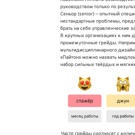
руководством только по результ
Сеньор (senior) — опытный спец
нестандартные проблемы, предла
брать на себя управленческие з
В крупных организациях к ним 
промежуточные грейды. Например,
мультидисциплинарного дизайне
«Пайтон» можно назвать мидлом 
набор сильных твёрдых и мягки
Часто грейды соотносят с коли