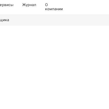
ервисы
Журнал
О
компании
нщика