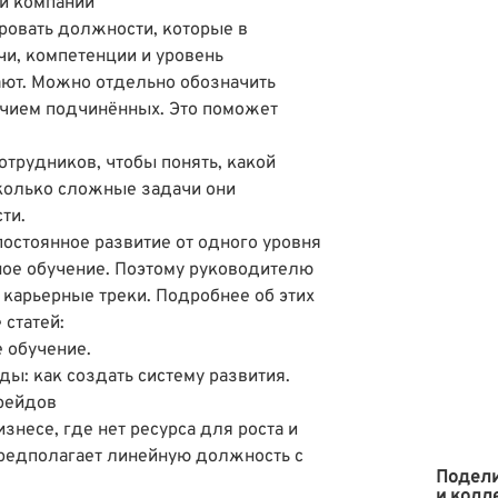
ей компании
ровать должности, которые в
чи, компетенции и уровень
ают. Можно отдельно обозначить
чием подчинённых. Это поможет
отрудников, чтобы понять, какой
сколько сложные задачи они
сти.
остоянное развитие от одного уровня
вное обучение. Поэтому руководителю
 карьерные треки. Подробнее об этих
 статей:
е обучение
.
ы: как создать систему развития
.
грейдов
знесе, где нет ресурса для роста и
 предполагает линейную должность с
Подели
и колл