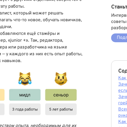
ату работы.
Стань
иалист, который может решать
Интерв
гать что-то новое, обучать новичков,
советы
адачи.
разбор
добавляются ещё стажёры и
Подп
 «junior +». Так, редактора,
ра или разработчика на языке
— у каждого из них есть опыт работы,
х навыков.
Со
Как
Зач
есл
Зач
гре
Все
рук
Как
чеством опыта, необходимым для их