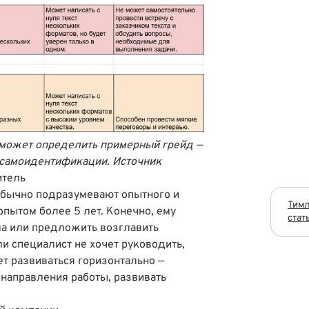
 может определить примерный грейд —
т самоидентификации.
Источник
итель
обычно подразумевают опытного и
Тимл
опытом более 5 лет. Конечно, ему
стат
а или предложить возглавить
и специалист не хочет руководить,
ет развиваться горизонтально —
направления работы, развивать