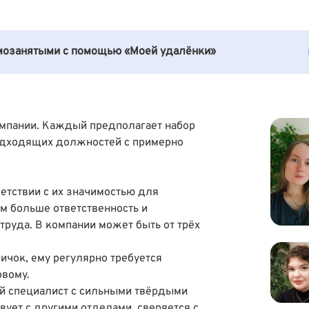
амозанятыми с помощью «Моей удалёнки»
компании. Каждый предполагает набор
подходящих должностей с примерно
етствии с их значимостью для
м больше ответственность и
труда. В компании может быть от трёх
вичок, ему регулярно требуется
овому.
ый специалист с сильными твёрдыми
ует с другими отделами, сверяется с