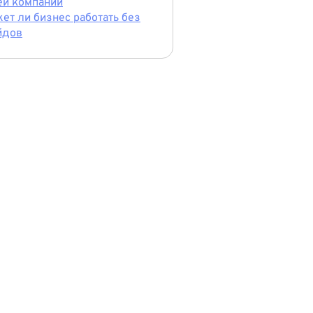
ей компании
ет ли бизнес работать без
йдов