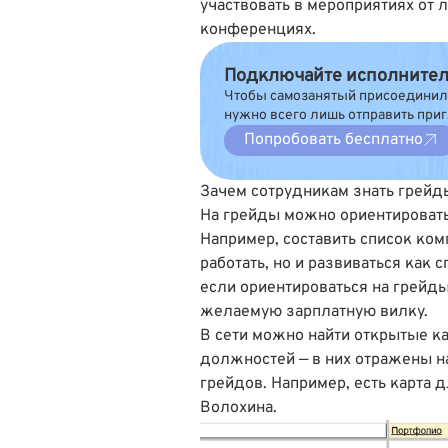
участвовать в мероприятиях от 
конференциях.
Подключайте исполнителе
Чтобы самозанятый присоединилс
нужно всего лишь отправить приг
Попробовать бесплатно
Зачем сотрудникам знать грейд
На грейды можно ориентировать
Например, составить список ком
работать, но и развиваться как 
если ориентироваться на грейды
желаемую зарплатную вилку.
В сети можно найти открытые к
должностей — в них отражены на
грейдов. Например, есть
карта 
Волохина.