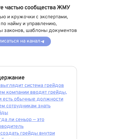
те частью сообщества ЖМУ
ью и кружочки с экспертами,
 по найму и управлению,
ы законов, шаблоны документов
исаться на канал
держание
 выглядит система грейдов
ем компании вводят грейды,
и есть обычные должности
ем сотрудникам знать
йды
гда ли сеньор — это
оводитель
 создать грейды внутри