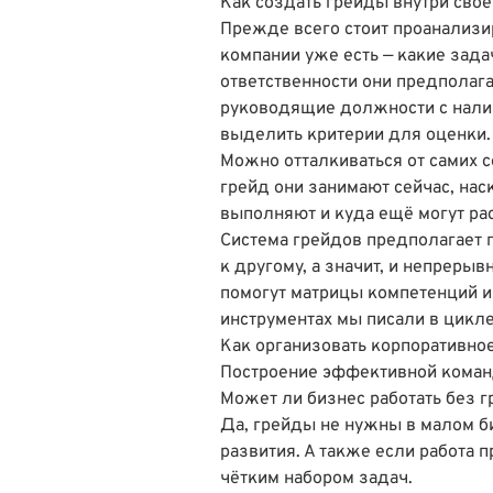
Как создать грейды внутри сво
Прежде всего стоит проанализи
компании уже есть — какие зада
ответственности они предполаг
руководящие должности с нали
выделить критерии для оценки.
Можно отталкиваться от самих с
грейд они занимают сейчас, на
выполняют и куда ещё могут ра
Система грейдов предполагает п
к другому, а значит, и непреры
помогут матрицы компетенций и
инструментах мы писали в цикле
Как организовать корпоративно
Построение эффективной команд
Может ли бизнес работать без 
Да, грейды не нужны в малом би
развития. А также если работа
чётким набором задач.