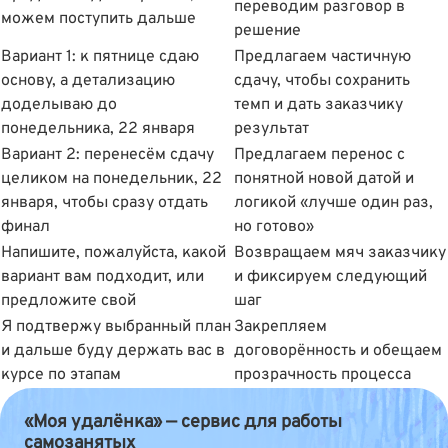
переводим разговор в
можем поступить дальше
решение
Вариант 1: к пятнице сдаю
Предлагаем частичную
основу, а детализацию
сдачу, чтобы сохранить
доделываю до
темп и дать заказчику
понедельника, 22 января
результат
Вариант 2: перенесём сдачу
Предлагаем перенос с
целиком на понедельник, 22
понятной новой датой и
января, чтобы сразу отдать
логикой «лучше один раз,
финал
но готово»
Напишите, пожалуйста, какой
Возвращаем мяч заказчику
вариант вам подходит, или
и фиксируем следующий
предложите свой
шаг
Я подтвержу выбранный план
Закрепляем
и дальше буду держать вас в
договорённость и обещаем
курсе по этапам
прозрачность процесса
«Моя удалёнка» — сервис для работы
самозанятых