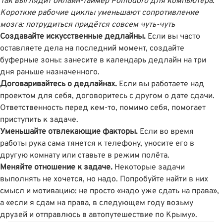
Так выглядит
онлайн-таймер Pomodoro
для компьютера.
Короткие рабочие циклы уменьшают сопротивление
мозга: потрудиться придётся совсем чуть-чуть
Создавайте искусственные дедлайны.
Если вы часто
оставляете дела на последний момент, создайте
буферные зоны: занесите в календарь дедлайн на три
дня раньше назначенного.
Договаривайтесь о дедлайнах.
Если вы работаете над
проектом для себя, договоритесь с другом о дате сдачи.
Ответственность перед кем-то, помимо себя, помогает
приступить к задаче.
Уменьшайте отвлекающие факторы.
Если во время
работы рука сама тянется к телефону, уносите его в
другую комнату или ставьте в режим полёта.
Меняйте отношение к задаче.
Некоторые задачи
выполнять не хочется, но надо. Попробуйте найти в них
смысл и мотивацию: не просто «надо уже сдать на права»,
а «если я сдам на права, в следующем году возьму
друзей и отправлюсь в автопутешествие по Крыму».