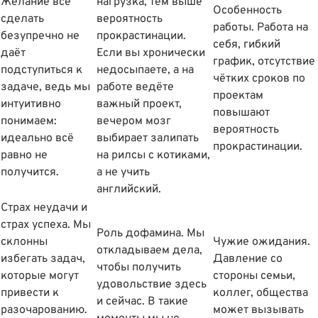
Желание всё
нагрузка, тем выше
Особенность
сделать
вероятность
работы. Работа на
безупречно не
прокрастинации.
себя, гибкий
даёт
Если вы хронически
график, отсутствие
подступиться к
недосыпаете, а на
чётких сроков по
задаче, ведь мы
работе ведёте
проектам
интуитивно
важный проект,
повышают
понимаем:
вечером мозг
вероятность
идеально всё
выбирает залипать
прокрастинации.
равно не
на рилсы с котиками,
получится.
а не учить
английский.
Страх неудачи и
страх успеха. Мы
Роль дофамина. Мы
склонны
Чужие ожидания.
откладываем дела,
избегать задач,
Давление со
чтобы получить
которые могут
стороны семьи,
удовольствие здесь
привести к
коллег, общества
и сейчас. В такие
разочарованию.
может вызывать