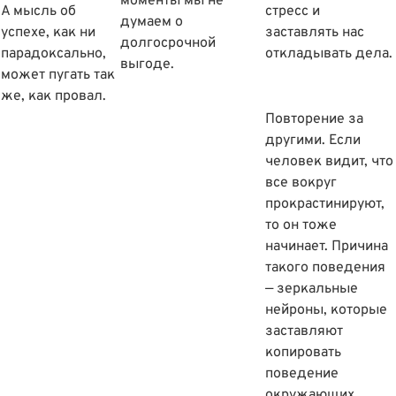
моменты мы не
А мысль об
стресс и
думаем о
успехе, как ни
заставлять нас
долгосрочной
парадоксально,
откладывать дела.
выгоде.
может пугать так
же, как провал.
Повторение за
другими. Если
человек видит, что
все вокруг
прокрастинируют,
то он тоже
начинает. Причина
такого поведения
— зеркальные
нейроны, которые
заставляют
копировать
поведение
окружающих.