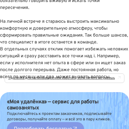
обязательно говорить вживую и искать точки
пересечения.
На личной встрече я стараюсь выстроить максимально
комфортную и доверительную атмосферу, чтобы
сформировать правильные ожидания. Так больше шансов,
что специалист в итоге останется в команде.
В отдельных случаях отклик помогает избежать неловких
ситуаций и сразу расставить все точки над і. Например,
если у исполнителя нет опыта в сфере или он ищет заказ
после долгого перерыва. Даже постоянная работа, но
всего по месяцу или два, может вызвать вопросы.
Удалёнка для начинающих: кем работать, если ничего не умеешь
«Моя удалёнка» — сервис для работы
самозанятых
Подключайтесь к проектам заказчиков, подписывайте
договоры, получайте оплату — и всё это в пару кликов.