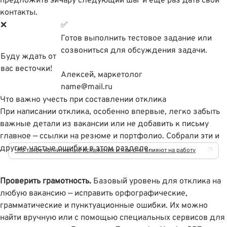
предложить эйчару следующий шаг и ещё раз дать свои
контакты.
❌
✅
Готов выполнить тестовое задание или
созвониться для обсуждения задачи.
Буду ждать от
вас весточки!
Алексей, маркетолог
name@mail.ru
Что важно учесть при составлении отклика
При написании отклика, особенно впервые, легко забыть
важные детали из вакансии или не добавить к письму
главное — ссылки на резюме и портфолио. Собрали эти и
другие частые ошибки в этом разделе.
Что такое когнитивные искажения и как они влияют на работу
Проверить грамотность.
Базовый уровень для отклика на
любую вакансию — исправить орфографические,
грамматические и пунктуационные ошибки. Их можно
найти вручную или с помощью специальных сервисов для