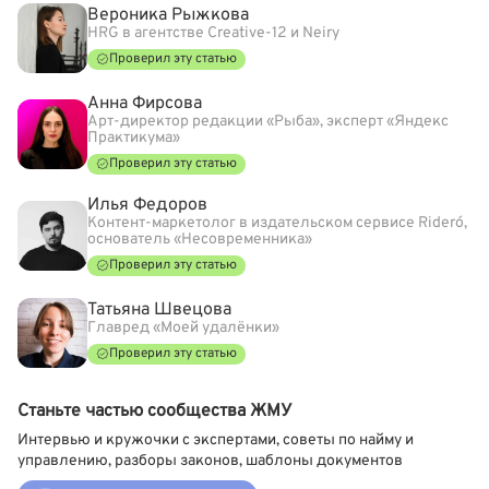
Вероника Рыжкова
HRG в агентстве Creative-12 и Neiry
Проверил эту статью
Анна Фирсова
Арт-директор редакции «Рыба», эксперт «Яндекс
Практикума»
Проверил эту статью
Илья Федоров
Контент-маркетолог в издательском сервисе Rideró,
основатель «Несовременника»
Проверил эту статью
Татьяна Швецова
Главред «Моей удалёнки»
Проверил эту статью
Станьте частью сообщества ЖМУ
Интервью и кружочки с экспертами, советы по найму и
управлению, разборы законов, шаблоны документов