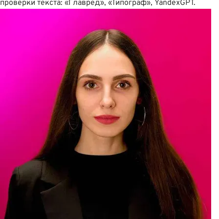
проверки текста:
«Главред»
,
«Типограф»
,
YandexGPT
.