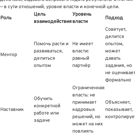
— в сути отношений, уровне власти и конечной цели.
Цель
Уровень
Роль
Подход
взаимодействия
власти
Советует,
делится
Помочь расти и
Не имеет
опытом,
развиваться,
власти:
может
Ментор
делиться
равный
давать
опытом
партнёр
задания, но
не оценивае
формально
Ограниченная
власть: не
Обучить
принимает
Объясняет,
конкретной
Наставник
кадровых
показывает,
работе или
решений, но
контролируе
задаче
может на них
повлиять