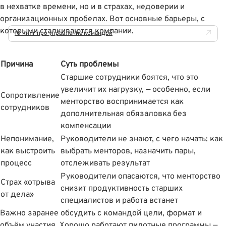
в нехватке времени, но и в страхах, недоверии и
организационных пробелах. Вот основные барьеры, с
которыми сталкиваются компании.
10 книг про управление командой
Причина
Суть проблемы
Старшие сотрудники боятся, что это
увеличит их нагрузку, — особенно, если
Сопротивление
менторство воспринимается как
сотрудников
дополнительная обязаловка без
компенсации
Непонимание,
Руководители не знают, с чего начать: как
как выстроить
выбрать менторов, назначить пары,
процесс
отслеживать результат
Руководители опасаются, что менторство
Страх «отрыва
снизит продуктивность старших
от дела»
специалистов и работа встанет
Важно заранее обсудить с командой цели, формат и
объём участия. Хорошо работают пилотные программы —