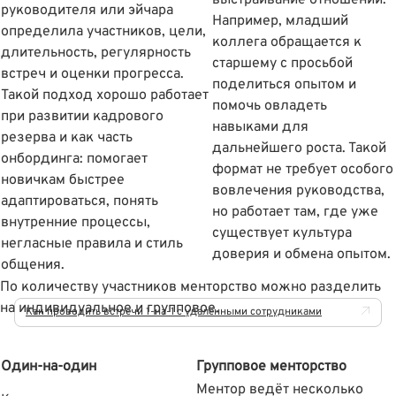
выстраивание отношений.
руководителя или эйчара
Например, младший
определила участников, цели,
коллега обращается к
длительность, регулярность
старшему с просьбой
встреч и оценки прогресса.
поделиться опытом и
Такой подход хорошо работает
помочь овладеть
при развитии кадрового
навыками для
резерва и как часть
дальнейшего роста. Такой
онбординга: помогает
формат не требует особого
новичкам быстрее
вовлечения руководства,
адаптироваться, понять
но работает там, где уже
внутренние процессы,
существует культура
негласные правила и стиль
доверия и обмена опытом.
общения.
По количеству участников менторство можно разделить
на индивидуальное и групповое.
Как проводить встречи 1-на-1 с удалёнными сотрудниками
Один-на-один
Групповое менторство
Ментор ведёт несколько