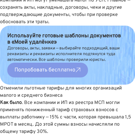
компании и ИП могут уменьшать налог по УСН. Главное —
сохранять акты, накладные, договоры, чеки и другие
подтверждающие документы, чтобы при проверке
обосновать эти траты.
Используйте готовые шаблоны документов
в «Моей удалёнке»
Договоры, акты, заявки — выбирайте подходящий, ваши
реквизиты и реквизиты исполнителя подтянутся туда
автоматически. Все шаблоны проверили юристы.
Попробовать бесплатно
Отменили льготные тарифы для многих организаций
малого и среднего бизнеса
Как было
. Все компании и ИП
из реестра МСП
могли
применять пониженный тариф страховых взносов с
выплаты работнику — 15% с части, которая превышала 1,5
МРОТ в месяц. До этой суммы взносы начисляли по
общему тарифу 30%.