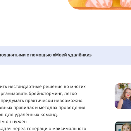
амозанятыми с помощью «Моей удалёнки»
ить нестандартные решения во многих
организовать брейнсторминг, легко
у придумать практически невозможно.
новных правилах и методах проведения
ов для удалённых команд.
чем он нужен
задач через генерацию максимального