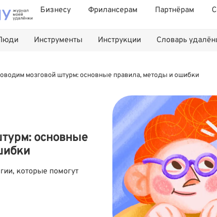
Бизнесу
Фрилансерам
Партнёрам
С
Люди
Инструменты
Инструкции
Словарь удалё
оводим мозговой штурм: основные правила, методы и ошибки
турм: основные
шибки
гии, которые помогут