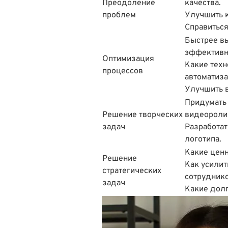
Преодоление
качества.
проблем
Улучшить к
Справиться
Быстрее вы
эффективн
Оптимизация
Какие техн
процессов
автоматиза
Улучшить 
Придумать
Решение творческих
видеороли
задач
Разработат
логотипа.
Какие цен
Решение
Как усилит
стратегических
сотрудник
задач
Какие долг