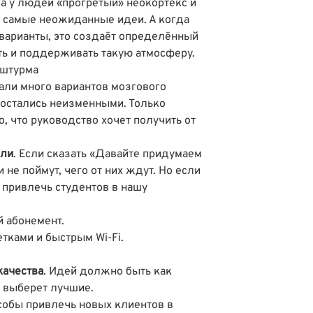
а у людей «прогретый» неокортекс и
 самые неожиданные идеи. А когда
варианты, это создаëт определённый
ть и поддерживать такую атмосферу.
 штурма
али много вариантов мозгового
 остались неизменными. Только
, что руководство хочет получить от
ели
. Если сказать «Давайте придумаем
 не поймут, чего от них ждут. Но если
 привлечь студентов в нашу
 абонемент.
тками и быстрым Wi-Fi.
качества
. Идей должно быть как
 выберет лучшие.
собы привлечь новых клиентов в