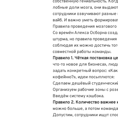
собственную гениальность. Когд
лобные доли мозга, они выдают
сотрудники озвучивают разные 
вайб. И важно уметь формирова
Правила проведения мозгового
Со времён Алекса Осборна созд
штурма, но правила проведения
соблюдая их можно достичь того
совместной работы команды.
Правило 1. Чёткая постановка ц
что-то новое для бизнеса», люди
задать конкретный вопрос: «Как
кофейню?», идеи посыплются:
Сделаем дешёвый студенческий
Организуем рабочие зоны с розе
Введём систему кэшбэка.
Правило 2. Количество важнее 
можно больше, а потом команда
Допустим, сотрудники ищут спо