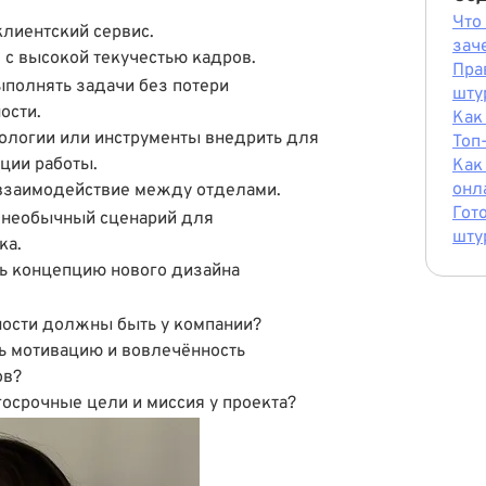
Что
лиентский сервис.
зач
 с высокой текучестью кадров.
Пра
полнять задачи без потери
шту
ости.
Как
ологии или инструменты внедрить для
Топ
ции работы.
Как
онл
взаимодействие между отделами.
Гот
 необычный сценарий для
шту
ка.
ь концепцию нового дизайна
ности должны быть у компании?
ь мотивацию и вовлечённость
ов?
осрочные цели и миссия у проекта?