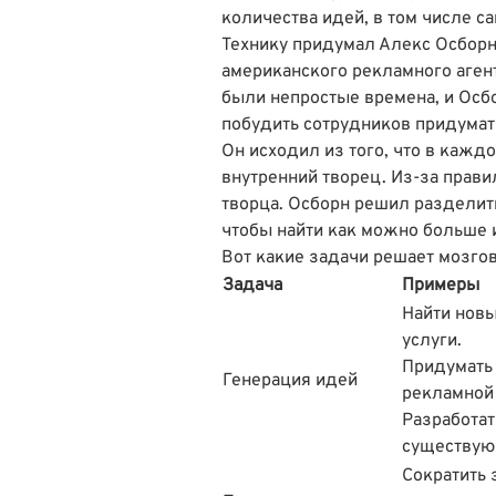
количества идей, в том числе с
Технику придумал Алекс Осборн
американского рекламного агент
были непростые времена, и Осб
побудить сотрудников придумать
Он исходил из того, что в кажд
внутренний творец. Из-за прави
творца. Осборн решил разделить
чтобы найти как можно больше 
Вот какие задачи решает мозго
Задача
Примеры
Найти нов
услуги.
Придумать
Генерация идей
рекламной
Разработат
существую
Сократить 