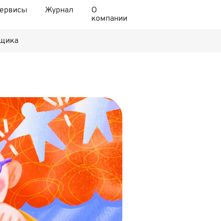
ервисы
Журнал
О
компании
нщика