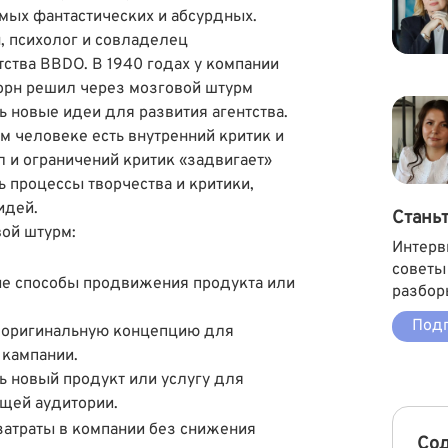
амых фантастических и абсурдных.
, психолог и совладелец
ства BBDO. В 1940 годах у компании
орн решил через мозговой штурм
 новые идеи для развития агентства.
ом человеке есть внутренний критик и
л и ограничений критик «задвигает»
 процессы творчества и критики,
идей.
Стань
вой штурм:
Интерв
советы
ые способы продвижения продукта или
разбор
Подп
 оригинальную концепцию для
 кампании.
ь новый продукт или услугу для
щей аудитории.
затраты в компании без снижения
Со