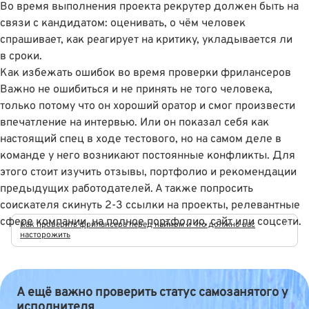
Во время выполнения проекта рекрутер должен быть на
связи с кандидатом: оценивать, о чём человек
спрашивает, как реагирует на критику, укладывается ли
в сроки.
Как избежать ошибок во время проверки фрилансеров
Важно не ошибиться и не принять не того человека,
только потому что он хороший оратор и смог произвести
впечатление на интервью. Или он показал себя как
настоящий спец в ходе тестового, но на самом деле в
команде у него возникают постоянные конфликты. Для
этого стоит изучить отзывы, портфолио и рекомендации
предыдущих работодателей. А также попросить
соискателя скинуть 2-3 ссылки на проекты, релевантные
сфере компании, на полное портфолио, сайт или соцсети.
Как проверить фрилансера перед наймом и что должно вас
насторожить
А ещё важно проверить статус самозанятого у
исполнителя