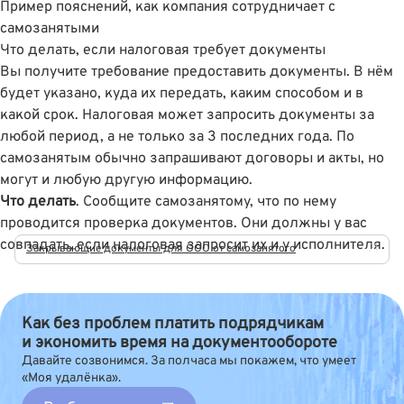
Пример пояснений, как компания сотрудничает с
самозанятыми
Что делать, если налоговая требует документы
Вы получите требование предоставить документы. В нём
будет указано, куда их передать, каким способом и в
какой срок. Налоговая может запросить документы за
любой период, а не только за 3 последних года. По
самозанятым обычно запрашивают договоры и акты, но
могут и любую другую информацию.
Что делать
. Сообщите самозанятому, что по нему
проводится проверка документов. Они должны у вас
совпадать, если налоговая запросит их и у исполнителя.
Закрывающие документы для ООО от самозанятого
Как без проблем платить подрядчикам
и экономить время на документообороте
Давайте созвонимся. За полчаса мы покажем, что умеет
«Моя удалёнка».