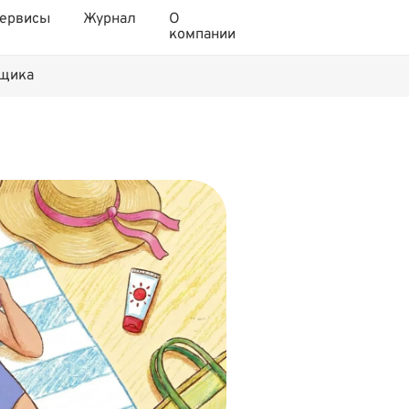
ервисы
Журнал
О
компании
нщика