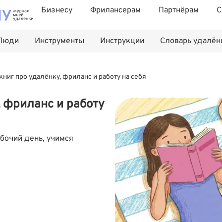
Бизнесу
Фрилансерам
Партнёрам
С
Люди
Инструменты
Инструкции
Словарь удалё
 книг про удалёнку, фриланс и работу на себя
, фриланс и работу
бочий день, учимся