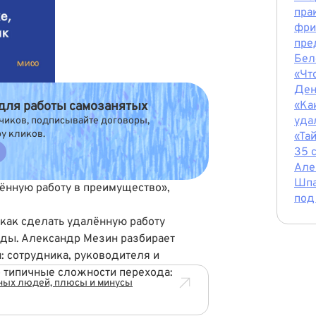
пра
фри
пре
Бел
«Чт
Ден
 для работы самозанятых
«Ка
уда
чиков, подписывайте договоры,
ру кликов.
«Та
35 
Але
Шпа
лённую работу в преимущество»,
под
, как сделать удалённую работу
нды. Александр Мезин разбирает
: сотрудника, руководителя и
о типичные сложности перехода:
ьных людей, плюсы и минусы