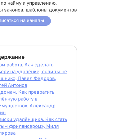
 по найму и управлению,
ы законов, шаблоны документов
исаться на канал
держание
рм работа. Как сделать
ьеру на удалёнке, если ты не
ишник», Павел Федоров,
гей Антонов
 домам. Как превратить
лённую работу в
имущество», Александр
ин
писки удалёнщика. Как стать
тым фрилансером», Миля
лярова