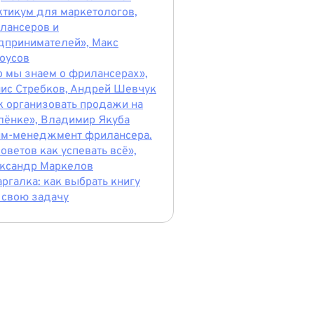
ктикум для маркетологов,
лансеров и
дпринимателей», Макс
оусов
о мы знаем о фрилансерах»,
ис Стребков, Андрей Шевчук
к организовать продажи на
лёнке», Владимир Якуба
йм-менеджмент фрилансера.
советов как успевать всё»,
ксандр Маркелов
ргалка: как выбрать книгу
 свою задачу