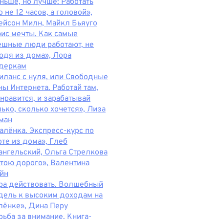
ньше, но лучше: Работать
 не 12 часов, а головой»,
йсон Милн, Майкл Бьяуго
ис мечты. Как самые
ешные люди работают, не
одя из дома», Лора
деркам
иланс с нуля, или Свободные
ны Интернета. Работай там,
 нравится, и зарабатывай
лько, сколько хочется», Лиза
ман
алёнка. Экспресс-курс по
оте из дома», Глеб
ангельский, Ольга Стрелкова
стою дорого», Валентина
йн
ра действовать. Волшебный
дель к высоким доходам на
лёнке», Дина Перу
рьба за внимание. Книга-