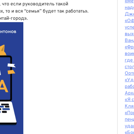
«Ме
, что если руководитель такой
надо
 то и вся “семья” будет так работать».
Дже
итай-город»
.
«Оф
усп
вых
Ван
«Фр
вои
где
сто
Орт
«Уд
раб
Арх
«Я 
Кля
«По
пен
уда
«Бо