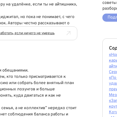
советы
ру на удалёнке, если ты не айтишник»,
разбор
диджитал, но пока не понимает, с чего
Подп
нок. Авторы честно рассказывают о
аботать, если ничего не умеешь
Со
«Но
кар
айт
и обещаниями.
Сер
ем, кто только присматривается к
«По
ссию или собрать более внятный план
уда
ционных лозунгов и больше
пре
Мез
онять, куда двигаться и как не
«За
кру
семья, а не коллектив” нередко стоит
Кот
 нет соблюдения баланса работы и