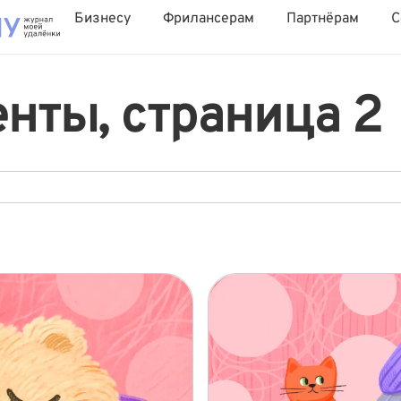
Бизнесу
Фрилансерам
Партнёрам
С
нты, страница 2